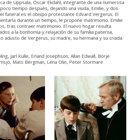
ueca de Uppsala, Oscar Ekdahl, integrante de una numerosa
ce poco tiempo después, dejando una viuda, Emilie, y dos
 el funeral es el obispo protestante Edvard Vergerus. El
uentarla durante un tiempo, le propone matrimonio. Emilie
os, tras contraer matrimonio. El nuevo hogar resulta
dos a la bonhomía y relajación de su familia paterna,
to adusto de Vergerus, su madre, su hermana y su criada.
ing, Jarl Kulle, Erland Josephson, Allan Edwall, Börje
lmsjö, Mats Bergman, Lena Olin, Peter Stormare