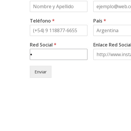
Teléfono
*
País
*
Red Social
*
Enlace Red Socia
Enviar
© Copyright 2021 . Asociación Ci