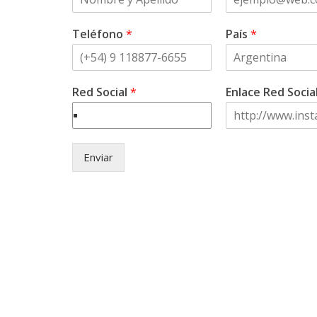
Teléfono
*
País
*
Red Social
*
Enlace Red Socia
Enviar
© Copyright 2021 . Asociación Ci