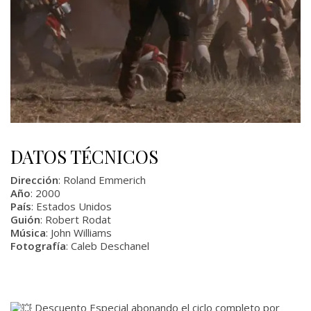
DATOS TÉCNICOS
Dirección
: Roland Emmerich
Año
: 2000
País
: Estados Unidos
Guión
: Robert Rodat
Música
: John Williams
Fotografía
: Caleb Deschanel
Descuento Especial abonando el ciclo completo por