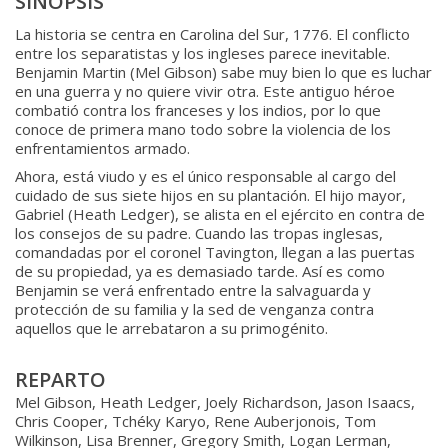
SINOPSIS
La historia se centra en Carolina del Sur, 1776. El conflicto
entre los separatistas y los ingleses parece inevitable.
Benjamin Martin (Mel Gibson) sabe muy bien lo que es luchar
en una guerra y no quiere vivir otra. Este antiguo héroe
combatió contra los franceses y los indios, por lo que
conoce de primera mano todo sobre la violencia de los
enfrentamientos armado.
Ahora, está viudo y es el único responsable al cargo del
cuidado de sus siete hijos en su plantación. El hijo mayor,
Gabriel (Heath Ledger), se alista en el ejército en contra de
los consejos de su padre. Cuando las tropas inglesas,
comandadas por el coronel Tavington, llegan a las puertas
de su propiedad, ya es demasiado tarde. Así es como
Benjamin se verá enfrentado entre la salvaguarda y
protección de su familia y la sed de venganza contra
aquellos que le arrebataron a su primogénito.
REPARTO
Mel Gibson, Heath Ledger, Joely Richardson, Jason Isaacs,
Chris Cooper, Tchéky Karyo, Rene Auberjonois, Tom
Wilkinson, Lisa Brenner, Gregory Smith, Logan Lerman,