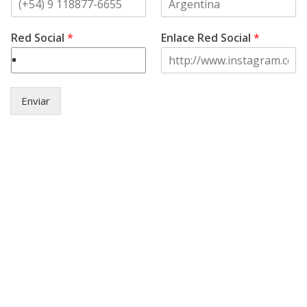
Red Social
*
Enlace Red Social
*
Enviar
© Copyright
2021 .
Asociación Civil
Aztlan -
Escuela de