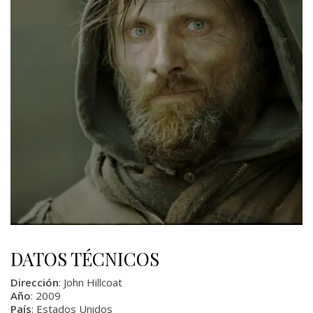
DATOS TÉCNICOS
Dirección
: John Hillcoat
Año
: 2009
País
: Estados Unidos