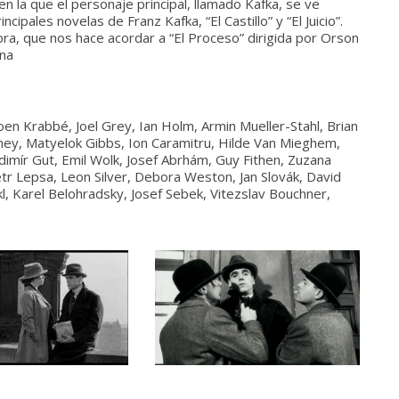
en la que el personaje principal, llamado Kafka, se ve
cipales novelas de Franz Kafka, “El Castillo” y “El Juicio”.
bra, que nos hace acordar a “El Proceso” dirigida por Orson
ana
oen Krabbé, Joel Grey, Ian Holm, Armin Mueller-Stahl, Brian
ney, Matyelok Gibbs, Ion Caramitru, Hilde Van Mieghem,
imír Gut, Emil Wolk, Josef Abrhám, Guy Fithen, Zuzana
tr Lepsa, Leon Silver, Debora Weston, Jan Slovák, David
l, Karel Belohradsky, Josef Sebek, Vitezslav Bouchner,