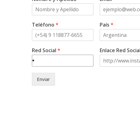
Teléfono
*
País
*
Red Social
*
Enlace Red Socia
Enviar
© Copyright 2021 . Asociación Ci