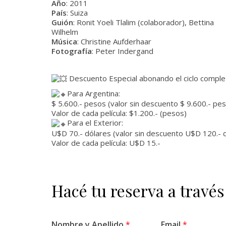
Año
: 2011
País
: Suiza
Guión
: Ronit Yoeli Tlalim (colaborador), Bettina
Wilhelm
Música
: Christine Aufderhaar
Fotografía
: Peter Indergand
Descuento Especial abonando el ciclo completo
Para Argentina:
$ 5.600.- pesos (valor sin descuento $ 9.600.- pes
Valor de cada película: $1.200.- (pesos)
Para el Exterior:
U$D 70.- dólares (valor sin descuento U$D 120.- d
Valor de cada película: U$D 15.-
Hacé tu reserva a través
Nombre y Apellido
*
Email
*