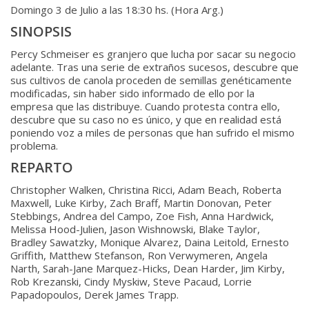
Domingo 3 de Julio a las 18:30 hs. (Hora Arg.)
SINOPSIS
Percy Schmeiser es granjero que lucha por sacar su negocio
adelante. Tras una serie de extraños sucesos, descubre que
sus cultivos de canola proceden de semillas genéticamente
modificadas, sin haber sido informado de ello por la
empresa que las distribuye. Cuando protesta contra ello,
descubre que su caso no es único, y que en realidad está
poniendo voz a miles de personas que han sufrido el mismo
problema
.
REPARTO
Christopher Walken, Christina Ricci, Adam Beach, Roberta
Maxwell, Luke Kirby, Zach Braff, Martin Donovan, Peter
Stebbings, Andrea del Campo, Zoe Fish, Anna Hardwick,
Melissa Hood-Julien, Jason Wishnowski, Blake Taylor,
Bradley Sawatzky, Monique Alvarez, Daina Leitold, Ernesto
Griffith, Matthew Stefanson, Ron Verwymeren, Angela
Narth, Sarah-Jane Marquez-Hicks, Dean Harder, Jim Kirby,
Rob Krezanski, Cindy Myskiw, Steve Pacaud, Lorrie
Papadopoulos, Derek James Trapp.