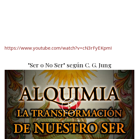
https://www.youtube.com/watch?v=cN3rFyEKpmI
"Ser o No Ser" según C. G. Jung
Play
Video